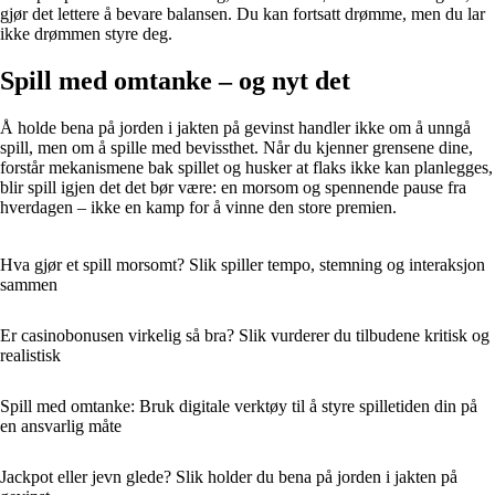
gjør det lettere å bevare balansen. Du kan fortsatt drømme, men du lar
ikke drømmen styre deg.
Spill med omtanke – og nyt det
Å holde bena på jorden i jakten på gevinst handler ikke om å unngå
spill, men om å spille med bevissthet. Når du kjenner grensene dine,
forstår mekanismene bak spillet og husker at flaks ikke kan planlegges,
blir spill igjen det det bør være: en morsom og spennende pause fra
hverdagen – ikke en kamp for å vinne den store premien.
Hva gjør et spill morsomt? Slik spiller tempo, stemning og interaksjon
sammen
Er casinobonusen virkelig så bra? Slik vurderer du tilbudene kritisk og
realistisk
Spill med omtanke: Bruk digitale verktøy til å styre spilletiden din på
en ansvarlig måte
Jackpot eller jevn glede? Slik holder du bena på jorden i jakten på