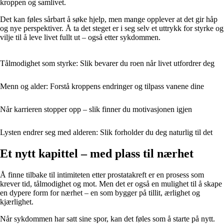
kroppen og samlivet.
Det kan føles sårbart å søke hjelp, men mange opplever at det gir håp
og nye perspektiver. Å ta det steget er i seg selv et uttrykk for styrke og
vilje til å leve livet fullt ut – også etter sykdommen.
Tålmodighet som styrke: Slik bevarer du roen når livet utfordrer deg
Menn og alder: Forstå kroppens endringer og tilpass vanene dine
Når karrieren stopper opp – slik finner du motivasjonen igjen
Lysten endrer seg med alderen: Slik forholder du deg naturlig til det
Et nytt kapittel – med plass til nærhet
Å finne tilbake til intimiteten etter prostatakreft er en prosess som
krever tid, tålmodighet og mot. Men det er også en mulighet til å skape
en dypere form for nærhet – en som bygger på tillit, ærlighet og
kjærlighet.
Når sykdommen har satt sine spor, kan det føles som å starte på nytt.