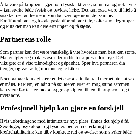
Å ta vare på kroppen – gjennom fysisk aktivitet, sunn mat og nok hvile
– kan styrke både fysisk og psykisk helse. Det kan også være til hjelp å
snakke med andre menn som har vært gjennom det samme.
Kreftforeningen og lokale pasientforeninger tilbyr ofte samtalegrupper
og kurs der man kan dele erfaringer og få støtte.
Partnerens rolle
Som partner kan det være vanskelig å vite hvordan man best kan støtte.
Mange føler seg maktesløse eller redde for å presse for mye. Det
viktigste er å vise tålmodighet og åpenhet. Spør hva partneren din
trenger, og vær ærlig om dine egne følelser.
Noen ganger kan det være en lettelse å ta initiativ til nærhet uten at sex
er målet. Et klem, en hånd på skulderen eller en rolig stund sammen
kan være første steg mot å bygge opp igjen tilliten til kroppen – og til
hverandre.
Profesjonell hjelp kan gjøre en forskjell
Hvis utfordringene med intimitet tar mye plass, finnes det hjelp å få.
Sexologer, psykologer og fysioterapeuter med erfaring fra
kreftrehabilitering kan tilby konkrete råd og øvelser som styrker både