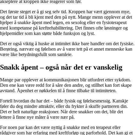
akseptere at kroppen ikke reagerer som før.
Det første steget er å gi seg selv tid. Kroppen har vært gjennom mye,
og det tar tid å bli kjent med den på nytt. Mange menn opplever at det
hjelper å snakke åpent med legen, en sexolog eller en fysioterapeut
med kompetanse på kreftrehabilitering. Det finnes ofte løsninger og
hjelpemidler som kan støtte både funksjon og lyst.
Det er også viktig å huske at intimitet ikke bare handler om det fysiske.
Berøring, nærvær og følelsen av å være tett på et annet menneske kan
være like betydningsfullt som samleie.
Snakk åpent – også når det er vanskelig
Mange par opplever at kommunikasjonen blir utfordret etter sykdom.
Den ene kan være redd for å såre den andre, og stillhet kan fort skape
avstand. Åpenhet er nøkkelen til å finne tilbake til intimiteten.
Fortell hvordan du har det – både fysisk og følelsesmessig. Kanskje
føler du deg mindre attraktiv, eller du frykter å skuffe partneren din.
Det er helt naturlige reaksjoner. Når dere snakker om det, blir det
lettere å finne nye måter å være nær på.
For noen par kan det være nyttig å snakke med en terapeut eller
rådgiver som har erfaring med kreftforløp og parforhold. Det kan gi et