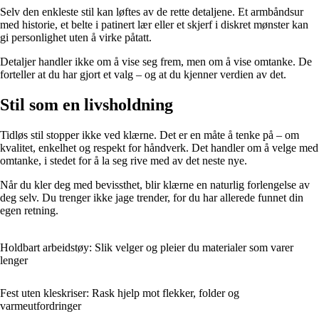
Selv den enkleste stil kan løftes av de rette detaljene. Et armbåndsur
med historie, et belte i patinert lær eller et skjerf i diskret mønster kan
gi personlighet uten å virke påtatt.
Detaljer handler ikke om å vise seg frem, men om å vise omtanke. De
forteller at du har gjort et valg – og at du kjenner verdien av det.
Stil som en livsholdning
Tidløs stil stopper ikke ved klærne. Det er en måte å tenke på – om
kvalitet, enkelhet og respekt for håndverk. Det handler om å velge med
omtanke, i stedet for å la seg rive med av det neste nye.
Når du kler deg med bevissthet, blir klærne en naturlig forlengelse av
deg selv. Du trenger ikke jage trender, for du har allerede funnet din
egen retning.
Holdbart arbeidstøy: Slik velger og pleier du materialer som varer
lenger
Fest uten kleskriser: Rask hjelp mot flekker, folder og
varmeutfordringer