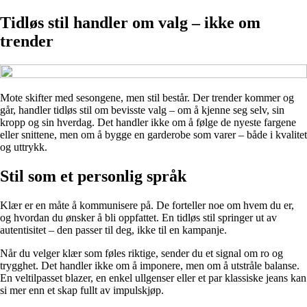
Tidløs stil handler om valg – ikke om
trender
Mote skifter med sesongene, men stil består. Der trender kommer og
går, handler tidløs stil om bevisste valg – om å kjenne seg selv, sin
kropp og sin hverdag. Det handler ikke om å følge de nyeste fargene
eller snittene, men om å bygge en garderobe som varer – både i kvalitet
og uttrykk.
Stil som et personlig språk
Klær er en måte å kommunisere på. De forteller noe om hvem du er,
og hvordan du ønsker å bli oppfattet. En tidløs stil springer ut av
autentisitet – den passer til deg, ikke til en kampanje.
Når du velger klær som føles riktige, sender du et signal om ro og
trygghet. Det handler ikke om å imponere, men om å utstråle balanse.
En veltilpasset blazer, en enkel ullgenser eller et par klassiske jeans kan
si mer enn et skap fullt av impulskjøp.