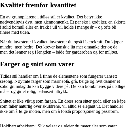
Kvalitet fremfor kvantitet
En av grunnpilarene i tidløs stil er kvalitet. Det betyr ikke
nødvendigvis dyrt, men gjennomtenkt. Et par sko i godt lær, en skjorte
i solid bomull eller en frakk i ull vil holde i mange år – og ofte bli
finere med tiden.
Når du investerer i kvalitet, investerer du også i bærekraft. Du kjøper
mindre, men bedre. Det krever kanskje litt mer omtanke der og da,
men det lønner seg i lengden – både for garderoben og for miljøet.
Farger og snitt som varer
Tidløs stil handler om å finne de elementene som fungerer uansett
sesong. Nøytrale farger som marineblå, grå, beige og hvit danner et
solid grunnlag du kan bygge videre på. De kan kombineres på utallige
måter og gir et rolig, balansert uttrykk.
Snittet er like viktig som fargen. En dress som sitter godt, eller en kåpe
som faller naturlig over skuldrene, vil alltid se elegant ut. Det handler
ikke om å følge moten, men om å forstå proporsjoner og passform.
Holdbart arbeidstøy: Slik velger og pleier du materialer som varer